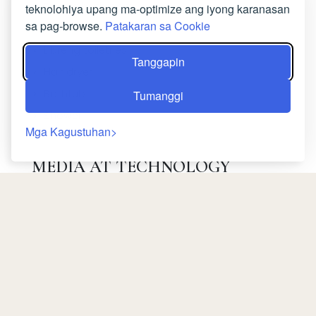
Private bathroom
teknolohiya upang ma-optimize ang iyong karanasan
sa pag-browse.
Patakaran sa Cookie
Toilet
Libreng toiletries
Tanggapin
Hair dryer
Bathtub
Tumanggi
Shower
Mga Kagustuhan
MEDIA AT TECHNOLOGY
Flat-screen TV
Satellite channels
Telepono
Bumalik
PAGKAIN AT INUMIN