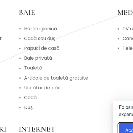
BAIE
ME
Hârtie igienică
TV c
t
Cadă sau duş
Cana
Papuci de casă
Tele
Baie privată
Toaletă
Articole de toaletă gratuite
Uscător de păr
Cadă
Folosi
Duş
experi
RI
INTERNET
EX
Acc