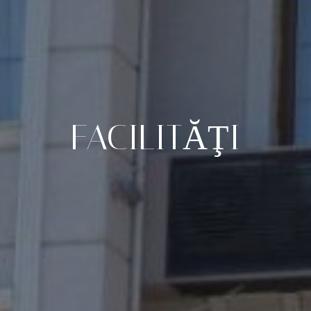
FACILITĂŢI