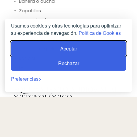
Bañera o ducha
Zapatillas
Baño privado
Usamos cookies y otras tecnologías para optimizar
WC
su experiencia de navegación.
Política de Cookies
Artículos de aseo gratis
Aceptar
Secador de pelo
Bañera
Rechazar
Ducha
Preferencias
EQUIPAMIENTO AUDIOVISUAL
Y TECNOLÓGICO
TV de pantalla plana
Canales vía satélite
Teléfono