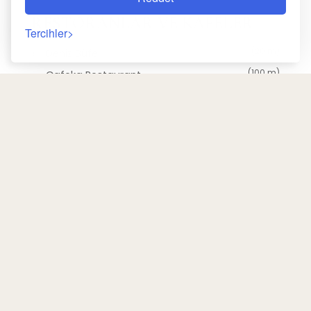
RESTORANLAR VE KAFELER
Tercihler
(20 m)
Deniz Büfe
(100 m)
Cafeka Restaurant
(50 m)
McDonalds
POPÜLER TURISTIK NOKTALAR
Geri
(2,3 km)
Çanakkale Arkeoloji Müzesi
(17 km)
Gelibolu Yarımadası Tarihi Milli Parkı
SEMTTEKI PLAJLAR
(1,2 km)
Mega Plajı
EN IYI FIYAT
(5 km)
Eceabat Halk Plajı