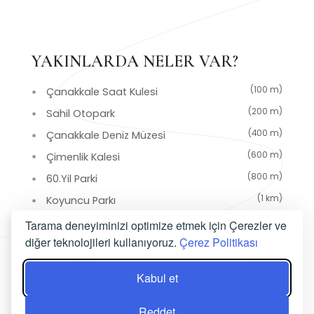
YAKINLARDA NELER VAR?
(100 m)
Çanakkale Saat Kulesi
(200 m)
Sahil Otopark
(400 m)
Çanakkale Deniz Müzesi
(600 m)
Çimenlik Kalesi
(800 m)
60.Yil Parki
(1 km)
Koyuncu Parkı
(1,6 km)
Çocuk Parkı
Tarama deneyiminizi optimize etmek için Çerezler ve
diğer teknolojileri kullanıyoruz.
Çerez Politikası
(1,8 km)
Sarıçay Koşu Yolu
(2,2 km)
Çanakkale Kamyon Garajı
Kabul et
(2,3 km)
Ahmet Taner Kışlalı Parkı
Reddet