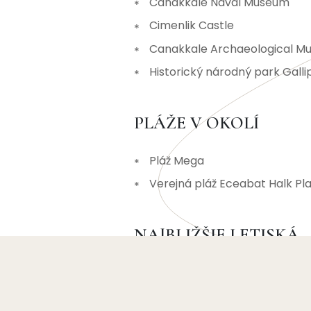
Canakkale Naval Museum
Cimenlik Castle
Canakkale Archaeological 
Historický národný park Galli
PLÁŽE V OKOLÍ
Pláž Mega
Verejná pláž Eceabat Halk Pla
NAJBLIŽŠIE LETISKÁ
Letisko Çanakkale