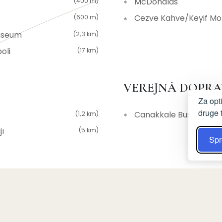
McDonalds
(400 m)
Cezve Kahve/Keyif Mo
(600 m)
Museum
(2,3 km)
poli
(17 km)
VEREJNÁ DOPR
Za opt
druge 
Canakkale Bus Statio
(1,2 km)
jı
(5 km)
Spr
(2,9 km)