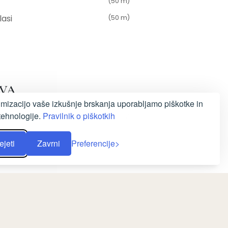
(50 m)
lasi
(50 m)
AVA
imizacijo vaše izkušnje brskanja uporabljamo piškotke in
tehnologije.
Pravilnik o piškotkih
n
(5 km)
ejeti
Zavrni
Preferencije