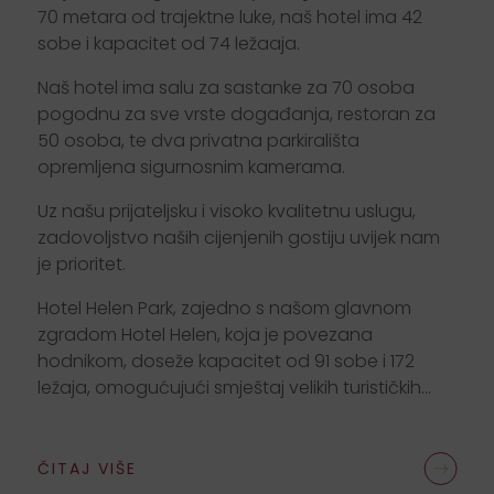
l
e
ž
a
j
a
,
o
m
o
g
u
ć
u
j
u
ć
i
s
m
j
e
š
t
a
j
v
e
l
i
k
i
h
t
u
r
i
s
t
i
č
k
i
h
70 metara od trajektne luke, naš hotel ima 42
g
r
u
p
a
u
n
u
t
a
r
s
v
o
j
i
h
p
r
o
s
t
o
r
a
.
sobe i kapacitet od 74 ležaaja.
Naš hotel ima salu za sastanke za 70 osoba
pogodnu za sve vrste događanja, restoran za
50 osoba, te dva privatna parkirališta
opremljena sigurnosnim kamerama.
Uz našu prijateljsku i visoko kvalitetnu uslugu,
zadovoljstvo naših cijenjenih gostiju uvijek nam
je prioritet.
Hotel Helen Park, zajedno s našom glavnom
zgradom Hotel Helen, koja je povezana
hodnikom, doseže kapacitet od 91 sobe i 172
ležaja, omogućujući smještaj velikih turističkih...
ČITAJ VIŠE