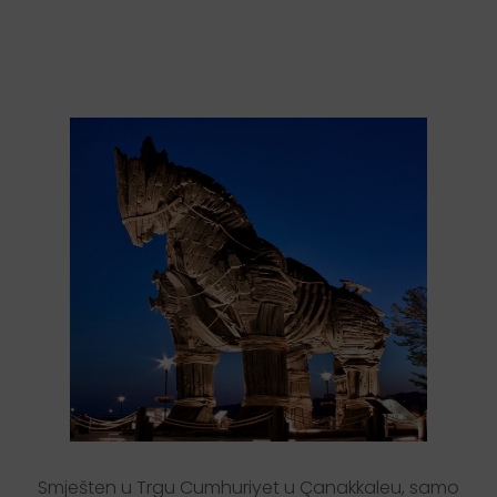
S
m
j
e
š
t
e
n
u
T
r
g
u
C
u
m
h
u
r
i
y
e
t
u
Ç
a
n
a
k
k
a
l
e
u
,
s
a
m
o
7
0
m
e
t
a
r
a
o
d
t
r
a
j
e
k
t
n
e
l
u
k
e
,
n
a
š
h
o
t
e
l
i
m
a
4
2
s
o
b
e
i
k
a
p
a
c
i
t
e
t
o
d
7
4
l
e
ž
a
a
j
a
.
N
a
š
h
o
t
e
l
i
m
a
s
a
l
u
z
a
s
a
s
t
a
n
k
e
z
a
7
0
o
s
o
b
a
p
o
g
o
d
n
u
z
a
s
v
e
v
r
s
t
e
d
o
g
a
đ
a
n
j
a
,
r
e
s
t
o
r
a
n
z
a
5
0
o
s
o
b
a
,
t
e
d
v
a
p
r
i
v
a
t
n
a
p
a
r
k
i
r
a
l
i
š
t
a
o
p
r
e
m
l
j
e
n
a
s
i
g
u
r
n
o
s
n
i
m
k
a
m
e
r
a
m
a
.
U
z
n
a
š
u
p
r
i
j
a
t
e
l
j
s
k
u
i
v
i
s
o
k
o
k
v
a
l
i
t
e
t
n
u
u
s
l
u
g
u
,
z
a
d
o
v
o
l
j
s
t
v
o
n
a
š
i
h
c
i
j
e
n
j
e
n
i
h
g
o
s
t
i
j
u
u
v
i
j
e
k
n
a
m
j
e
p
r
i
o
r
i
t
e
t
.
H
o
t
e
l
H
e
l
e
n
P
a
r
k
,
z
a
j
e
d
n
o
s
n
a
š
o
m
g
l
a
v
n
o
m
z
g
r
a
d
o
m
H
o
t
e
l
H
e
l
e
n
,
k
o
j
a
j
e
p
o
v
e
z
a
n
a
h
o
d
n
i
k
o
m
,
d
o
s
e
ž
e
k
a
p
a
c
i
t
e
t
o
d
9
1
s
o
b
e
i
1
7
2
Smješten u Trgu Cumhuriyet u Çanakkaleu, samo