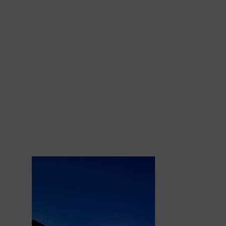
מ
ל
ו
ן
ש
ל
נ
ו
מ
מ
ו
ק
ם
ב
כ
י
כ
ר
ג
'
ו
מ
ו
ר
י
י
ת
ב
צ
'
א
נ
ק
ק
ל
ה
,
ב
מ
ר
ח
ק
ש
ל
7
0
מ
ט
ר
י
ם
ב
ל
ב
ד
מ
ה
ט
ר
מ
י
נ
ל
ש
ל
ה
מ
ע
ב
ו
ר
ת
,
ו
י
ש
ב
ו
4
2
ח
ד
ר
י
ם
ו
ק
י
ב
ו
ל
ת
ש
ל
7
4
מ
י
ט
ו
ת
.
ל
מ
ל
ו
ן
ש
ל
נ
ו
י
ש
ח
ד
ר
י
ש
י
ב
ו
ת
ל
-
7
0
א
י
ש
ה
מ
ת
א
י
ם
ל
כ
ל
ס
ו
ג
י
ה
א
י
ר
ו
ע
י
ם
,
מ
ס
ע
ד
ה
ל
-
5
0
א
י
ש
ו
ש
נ
י
א
ז
ו
ר
י
ח
נ
י
י
ה
פ
ר
ט
י
י
ם
ה
מ
צ
ו
י
ד
י
ם
ב
מ
צ
ל
מ
ו
ת
א
ב
ט
ח
ה
.