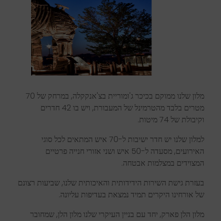
ב
ע
ז
ר
ת
ג
י
ש
ת
ה
ש
י
ר
ו
ת
ה
י
ד
י
ד
ו
ת
י
ת
ו
ה
א
י
כ
ו
ת
י
ת
ש
ל
נ
ו
,
ש
ב
י
ע
ו
ת
ר
צ
ו
נ
ם
ש
ל
א
ו
ר
ח
י
נ
ו
ה
י
ק
ר
י
ם
ת
מ
י
ד
נ
מ
צ
א
ת
ב
ע
ד
י
פ
ו
ת
ע
ל
י
ו
נ
ה
.
מ
ל
ו
ן
ה
ל
ן
פ
א
ר
ק
,
י
ח
ד
ע
ם
ב
נ
י
י
ן
ה
ע
י
ק
ר
י
ש
ל
נ
ו
מ
ל
ו
ן
ה
ל
ן
,
ש
מ
ח
ו
ב
ר
ב
ק
ו
ר
י
ד
ו
ר
,
מ
ג
י
ע
ל
ק
י
ב
ו
ל
ת
ש
ל
9
1
ח
ד
ר
י
ם
ו
-
1
7
2
מ
י
ט
ו
ת
,
ו
מ
א
פ
ש
ר
א
י
ר
ו
ח
ק
ב
ו
צ
ו
ת
ט
י
ו
ל
ג
ד
ו
ל
ו
ת
ב
ת
ו
ך
ה
מ
ת
ח
ם
ש
ל
ו
.
מלון שלנו ממוקם בכיכר ג'ומוריית בצ'אנקקלה, במרחק של 70
מטרים בלבד מהטרמינל של המעבורת, ויש בו 42 חדרים
וקיבולת של 74 מיטות.
למלון שלנו יש חדר ישיבות ל-70 איש המתאים לכל סוגי
האירועים, מסעדה ל-50 איש ושני אזורי חנייה פרטיים
המצוידים במצלמות אבטחה.
בעזרת גישת השירות הידידותית והאיכותית שלנו, שביעות רצונם
של אורחינו היקרים תמיד נמצאת בעדיפות עליונה.
מלון הלן פארק, יחד עם בניין העיקרי שלנו מלון הלן, שמחובר